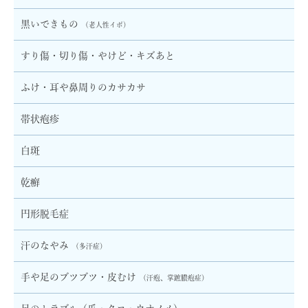
黒いできもの
（老人性イボ）
すり傷・切り傷・やけど・キズあと
ふけ・耳や鼻周りのカサカサ
帯状疱疹
白斑
乾癬
円形脱毛症
汗のなやみ
（多汗症）
手や足のブツブツ・皮むけ
（汗疱、掌蹠膿疱症）