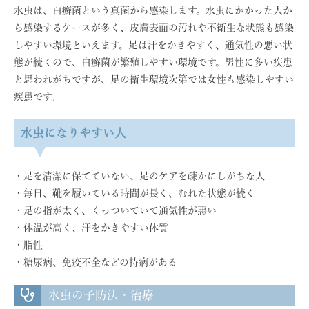
水虫は、白癬菌という真菌から感染します。水虫にかかった人か
ら感染するケースが多く、皮膚表面の汚れや不衛生な状態も感染
しやすい環境といえます。足は汗をかきやすく、通気性の悪い状
態が続くので、白癬菌が繁殖しやすい環境です。男性に多い疾患
と思われがちですが、足の衛生環境次第では女性も感染しやすい
疾患です。
水虫になりやすい人
・足を清潔に保てていない、足のケアを疎かにしがちな人
・毎日、靴を履いている時間が長く、むれた状態が続く
・足の指が太く、くっついていて通気性が悪い
・体温が高く、汗をかきやすい体質
・脂性
・糖尿病、免疫不全などの持病がある
水虫の予防法・治療