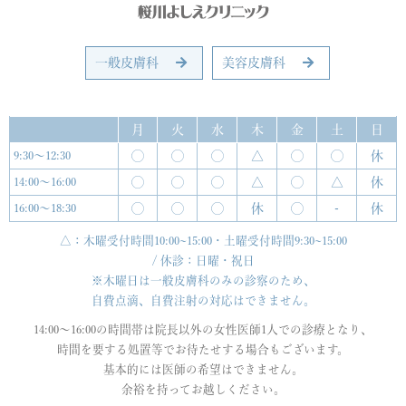
一般皮膚科
美容皮膚科
月
火
水
木
金
土
日
9:30〜12:30
◯
◯
◯
△
◯
◯
休
14:00〜16:00
◯
◯
◯
△
◯
△
休
16:00〜18:30
◯
◯
◯
休
◯
-
休
△：木曜受付時間10:00~15:00・土曜受付時間9:30~15:00
/ 休診：日曜・祝日
※木曜日は一般皮膚科のみの診察のため、
自費点滴、自費注射の対応はできません。
14:00〜16:00の時間帯は院⻑以外の女性医師1人での診療となり、
時間を要する処置等でお待たせする場合もございます。
基本的には医師の希望はできません。
余裕を持ってお越しください。