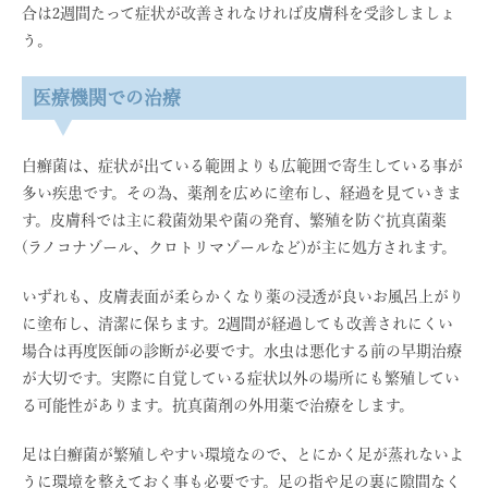
合は2週間たって症状が改善されなければ皮膚科を受診しましょ
う。
医療機関での治療
白癬菌は、症状が出ている範囲よりも広範囲で寄生している事が
多い疾患です。その為、薬剤を広めに塗布し、経過を見ていきま
す。皮膚科では主に殺菌効果や菌の発育、繁殖を防ぐ抗真菌薬
(ラノコナゾール、クロトリマゾールなど)が主に処方されます。
いずれも、皮膚表面が柔らかくなり薬の浸透が良いお風呂上がり
に塗布し、清潔に保ちます。2週間が経過しても改善されにくい
場合は再度医師の診断が必要です。水虫は悪化する前の早期治療
が大切です。実際に自覚している症状以外の場所にも繁殖してい
る可能性があります。抗真菌剤の外用薬で治療をします。
足は白癬菌が繁殖しやすい環境なので、とにかく足が蒸れないよ
うに環境を整えておく事も必要です。足の指や足の裏に隙間なく