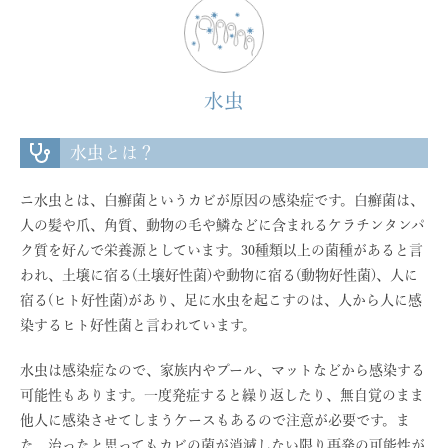
水虫
水虫とは？
ニ水虫とは、白癬菌というカビが原因の感染症です。白癬菌は、
人の髪や爪、角質、動物の毛や鱗などに含まれるケラチンタンパ
ク質を好んで栄養源としています。30種類以上の菌種があると言
われ、土壌に宿る(土壌好性菌)や動物に宿る(動物好性菌)、人に
宿る(ヒト好性菌)があり、足に水虫を起こすのは、人から人に感
染するヒト好性菌と言われています。
水虫は感染症なので、家族内やプール、マットなどから感染する
可能性もあります。一度発症すると繰り返したり、無自覚のまま
他人に感染させてしまうケースもあるので注意が必要です。ま
た、治ったと思ってもカビの菌が消滅しない限り再発の可能性が