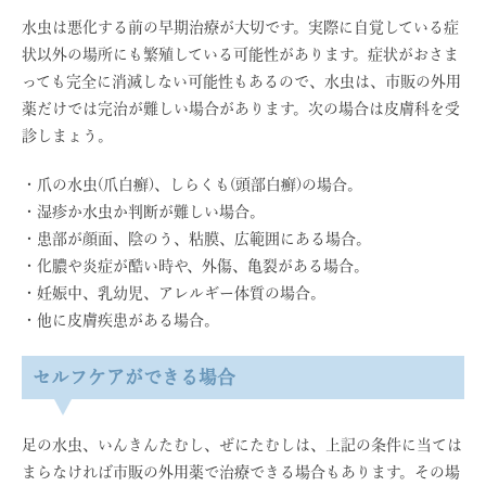
水虫は悪化する前の早期治療が大切です。実際に自覚している症
状以外の場所にも繁殖している可能性があります。症状がおさま
っても完全に消滅しない可能性もあるので、水虫は、市販の外用
薬だけでは完治が難しい場合があります。次の場合は皮膚科を受
診しまょう。
・爪の水虫(爪白癬)、しらくも(頭部白癬)の場合。
・湿疹か水虫か判断が難しい場合。
・患部が顔面、陰のう、粘膜、広範囲にある場合。
・化膿や炎症が酷い時や、外傷、亀裂がある場合。
・妊娠中、乳幼児、アレルギー体質の場合。
・他に皮膚疾患がある場合。
セルフケアができる場合
足の水虫、いんきんたむし、ぜにたむしは、上記の条件に当ては
まらなければ市販の外用薬で治療できる場合もあります。その場