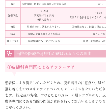
出力
医療機関、医師のみが取扱い可能な高さ
弱い
5～7回
20回以上
施術回数
※効果は半永久的
※徐々に毛根を弱らせるため、やめ
※個人差あり
効果
照射直後から効果があります。
即効性はなく、回数を重ねるごと
痛み
輪ゴムで弾かれたような痛み
ほとんどなし
肌トラブル
医療機関の為、すぐ対応可能
別途、医療機関への受診
当院の医療全身脱毛が選ばれる５つの理由
①皮膚科専門医によるアフターケア
患者様により満足していただくため、脱毛当日の注意点や、肌が
落ち着くまでのスキンケアについてもアドバイスさせていただき
ます。 脱毛後の炎症、やけどなどの万が一の肌トラブルにも、皮
膚科専門医である当院の医師が責任を持って対応いたしますので
ご安心ください。