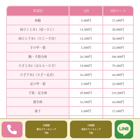
単部位
1回
5回コース
両脇
4,400円
17,600円
両ひじ上
※1
（肩〜ひじ）
14,500円
58,000円
両ひじ下
※1
（ひじ〜手首）
14,500円
58,000円
手の甲・指
5,500円
22,000円
腕・手指全体
26,500円
106,000円
ひざ上
※2
（太もも〜ひざ）
19,800円
79,200円
ひざ下
※2
（ひざ〜足首）
16,500円
66,000円
足の甲・指
5,500円
22,000円
下肢・足全体
29,800円
119,200円
顔全体
16,500円
66,000円
鼻下
4,400円
17,600円
口周り
7,800円
31,200円
（鼻下含む）
24時間
24時間
脱毛カウンセリング
美容カウンセリング
予約
予約
首
6,000円
24,000円