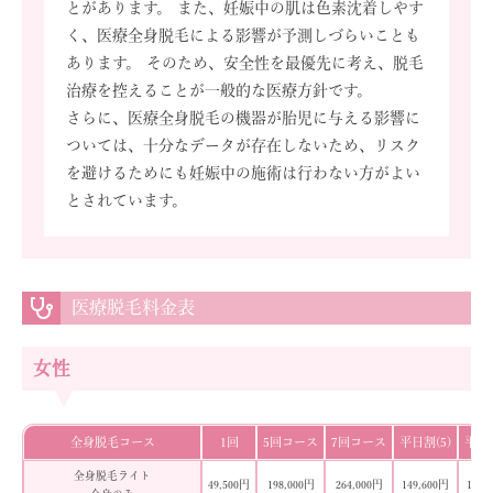
とがあります。 また、妊娠中の肌は色素沈着しやす
く、医療全身脱毛による影響が予測しづらいことも
あります。 そのため、安全性を最優先に考え、脱毛
治療を控えることが一般的な医療方針です。
さらに、医療全身脱毛の機器が胎児に与える影響に
ついては、十分なデータが存在しないため、リスク
を避けるためにも妊娠中の施術は行わない方がよい
とされています。
医療脱毛料金表
女性
全身脱毛コース
1回
5回コース
7回コース
平日割(5)
平日割
全身脱毛ライト
49,500円
198,000円
264,000円
149,600円
198,