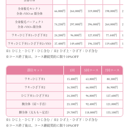
全身のみ
全身脱毛セレクト
66,000円
264,000円
319,000円
198,000円
264,
全身+VIO or 顔全体
全身脱毛パーフェクト
74,250円
297,000円
396,000円
264,000円
297,
全身+VIO+顔全体
ワキ+ひじ下
※1
+ひざ下
※2
24,200円
96,800円
127,050円
77,440円
101,
ワキ+ひじ下
※1
+ひざ下
※2
+VIO
37,400円
149,600円
196,350円
119,680円
157,
※1 ひじ上・ひじ下：ひじ含む / ※2 ひざ上・ひざ下：ひざ含む
※コース終了後は、コース継続契約に限り10%OFF
部位セット
1回
5回コース
7回コース
ワキ+ひじ下
※1
15,400円
63,800円
80,300円
ワキ+ひざ下
※2
16,500円
66,000円
86,900円
ひじ下
※1
+ひざ下
※2
24,200円
96,800円
127,600円
腕全体
（肩〜手首）
23,100円
92,400円
121,000円
脚全体
（太もも〜足首）
29,700円
118,800円
155,100円
※1 ひじ上・ひじ下：ひじ含む / ※2 ひざ上・ひざ下：ひざ含む
※コース終了後は、コース継続契約に限り10%OFF