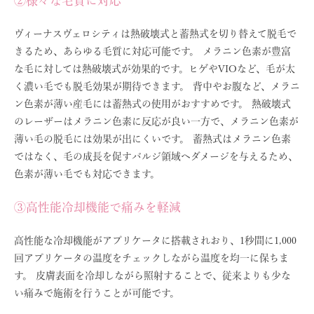
②様々な毛質に対応
ヴィーナスヴェロシティは熱破壊式と蓄熱式を切り替えて脱毛で
きるため、あらゆる毛質に対応可能です。 メラニン色素が豊富
な毛に対しては熱破壊式が効果的です。ヒゲやVIOなど、毛が太
く濃い毛でも脱毛効果が期待できます。 背中やお腹など、メラニ
ン色素が薄い産毛には蓄熱式の使用がおすすめです。 熱破壊式
のレーザーはメラニン色素に反応が良い一方で、メラニン色素が
薄い毛の脱毛には効果が出にくいです。 蓄熱式はメラニン色素
ではなく、毛の成長を促すバルジ領域へダメージを与えるため、
色素が薄い毛でも対応できます。
③高性能冷却機能で痛みを軽減
高性能な冷却機能がアプリケータに搭載されおり、1秒間に1,000
回アプリケータの温度をチェックしながら温度を均一に保ちま
す。 皮膚表面を冷却しながら照射することで、従来よりも少な
い痛みで施術を行うことが可能です。