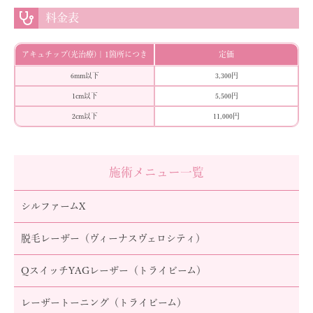
料金表
アキュチップ(光治療) | 1箇所につき
定価
6mm以下
3,300円
1cm以下
5,500円
2cm以下
11,000円
施術メニュー一覧
シルファームX
脱毛レーザー（ヴィーナスヴェロシティ）
QスイッチYAGレーザー（トライビーム）
レーザートーニング（トライビーム）