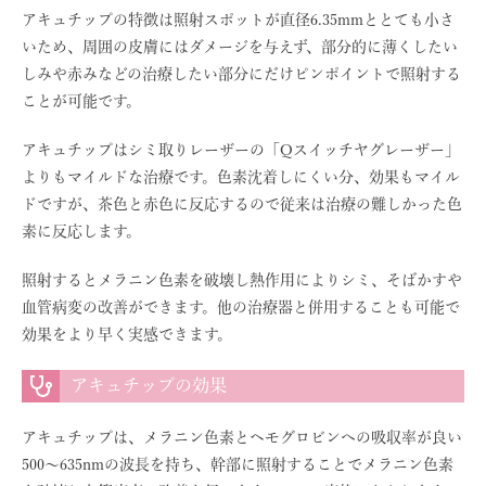
アキュチップの特徴は照射スポットが直径6.35mmととても小さ
いため、周囲の皮膚にはダメージを与えず、部分的に薄くしたい
しみや赤みなどの治療したい部分にだけピンポイントで照射する
ことが可能です。
アキュチップはシミ取りレーザーの「Qスイッチヤグレーザー」
よりもマイルドな治療です。色素沈着しにくい分、効果もマイル
ドですが、茶色と赤色に反応するので従来は治療の難しかった色
素に反応します。
照射するとメラニン色素を破壊し熱作用によりシミ、そばかすや
血管病変の改善ができます。他の治療器と併用することも可能で
効果をより早く実感できます。
アキュチップの効果
アキュチップは、メラニン色素とヘモグロビンへの吸収率が良い
500〜635nmの波長を持ち、幹部に照射することでメラニン色素