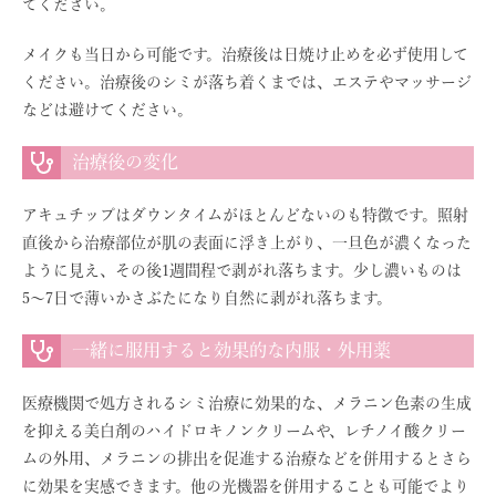
てください。
メイクも当日から可能です。治療後は日焼け止めを必ず使用して
ください。治療後のシミが落ち着くまでは、エステやマッサージ
などは避けてください。
治療後の変化
アキュチップはダウンタイムがほとんどないのも特徴です。照射
直後から治療部位が肌の表面に浮き上がり、一旦色が濃くなった
ように見え、その後1週間程で剥がれ落ちます。少し濃いものは
5〜7日で薄いかさぶたになり自然に剥がれ落ちます。
一緒に服用すると効果的な内服・外用薬
医療機関で処方されるシミ治療に効果的な、メラニン色素の生成
を抑える美白剤のハイドロキノンクリームや、レチノイ酸クリー
ムの外用、メラニンの排出を促進する治療などを併用するとさら
に効果を実感できます。他の光機器を併用することも可能でより