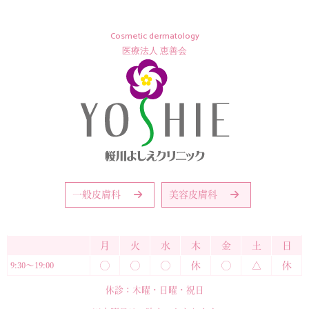
Cosmetic dermatology
医療法人 恵善会
一般皮膚科
美容皮膚科
月
火
水
木
金
土
日
9:30〜19:00
◯
◯
◯
休
◯
△
休
休診：木曜・日曜・祝日