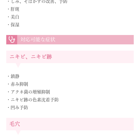
・しみ、そばかすの改善、予防
・肝斑
・美白
・保湿
対応可能な症状
ニキビ、ニキビ跡
・鎮静
・赤み抑制
・アクネ菌の増殖抑制
・ニキビ跡の色素沈着予防
・凹み予防
毛穴