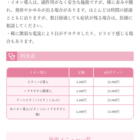
・イオン導入は、副作用がなく安全な施術ですが、稀に赤みや腫
れ、発疹やかゆみが出る場合があります。ほとんどは時間の経過
とともに治りますが、数日経過しても症状が残る場合は、医師に
相談してください。
・稀に微弱な電流により目がチカチカしたり、ピリピリ感じる場
合もあります。
料金表
イオン導入
定価
6回チケット
ビタミンC導入
4,400円
22,000円
トラネキサム酸導入
4,400円
22,000円
クールビタミン(ビタミンA+C)
4,400円
22,000円
Wイオン導入(ビタミンC+トラネキサム
6,600円
33,000円
酸)
施術メニュー一覧