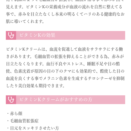
見えます。ビタミンKの栄養成分が血液の流れを自然に整えてる
事で、赤みを目立たなくし本来の明るくてハリのある健康的なお
肌に導いてくれます。
ビタミンKの効果
ビタミンKクリームは、血流を促進して血液をサラサラにする働
きがあります。毛細血管の拡張を抑えることができる為、赤みが
目立たなくなります。血行不良やストレス、睡眠不足や目の酷
使、色素沈着が原因の目の下のクマにも効果的で、酷使した目の
血流を良くする事でメラニン色素を生成するチロシナーゼを抑制
したり美白効果も期待できます。
ビタミンKクリームがおすすめの方
・赤ら顔
・毛細血管拡張症
・目元をスッキリさせたい方